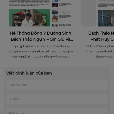
Hệ Thống Đông Y Dưỡng Sinh
Bách Thảo N
Bách Thảo Ngự Y – Gìn Giữ Và
Phát Huy Gi
Phát Huy Tinh Hoa Y Học Cổ
T
https://phapluatvathoidai.vn/he-thong-
Https://thuonghi
Truyền
dong-y-duong-sinh-bach-thao-ngu-y-gin-
thao-ngu-y-ke-thu
giu-va-phat-huy-tinh-hoa-y-hoc-co-
dong-y-co-
truyen-2866.html
Viết bình luận của bạn