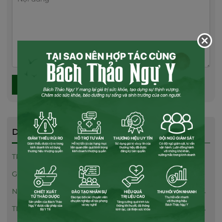
GỬI THÔNG TIN
DANH MỤC
TRANG CHỦ
GIỚI THIỆU
NHƯỢNG QUYỀN THƯƠNG HIỆU
TIN TỨC