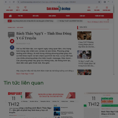
Tin tức liên quan
11
11
TH12
TH12