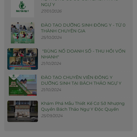
NGỰ Y
27/01/2026
ĐÀO TẠO DƯỠNG SINH ĐÔNG Y - TỪ 0
THÀNH CHUYÊN GIA
25/10/2024
"BÙNG NỔ DOANH SỐ - THU HỒI VỐN
NHANH"
21/10/2024
ĐÀO TẠO CHUYÊN VIÊN ĐÔNG Y
DƯỠNG SINH TẠI BÁCH THẢO NGỰ Y
21/10/2024
Khám Phá Mẫu Thiết Kế Cơ Sở Nhượng
Quyền Bách Thảo Ngự Y Độc Quyền
25/09/2024