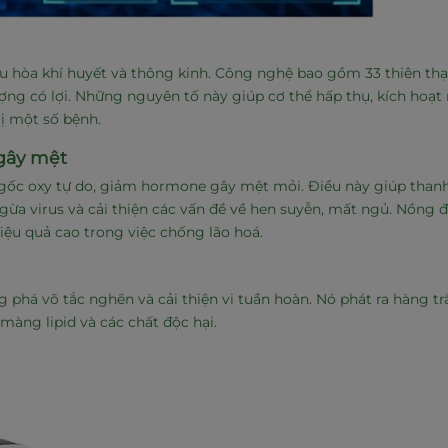
 hòa khí huyết và thông kinh. Công nghệ bao gồm 33 thiên thạ
ượng có lợi. Những nguyên tố này giúp cơ thể hấp thụ, kích hoạt
rị một số bệnh.
 gây mệt
gốc oxy tự do, giảm hormone gây mệt mỏi. Điều này giúp thanh
gừa virus và cải thiện các vấn đề về hen suyễn, mất ngủ. Nồng 
iệu quả cao trong việc chống lão hoá.
phá võ tắc nghẽn và cải thiện vi tuần hoàn. Nó phát ra hàng tr
màng lipid và các chất độc hại.