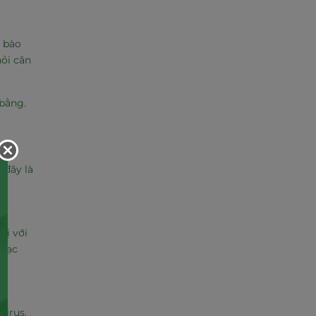
ế bào
hỏi cân
 bằng.
 đây là
bị với
nhạc
virus,