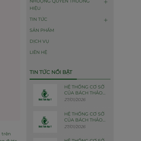
NHƯỢNG QUYỀN THƯƠNG
HIỆU
TIN TỨC
SẢN PHẨM
DỊCH VỤ
LIÊN HỆ
TIN TỨC NỔI BẬT
HỆ THỐNG CƠ SỞ
CỦA BÁCH THẢO
NGỰ Y - MIỀN NAM
27/01/2026
HỆ THỐNG CƠ SỞ
CỦA BÁCH THẢO
NGỰ Y - MIỀN
27/01/2026
TRUNG
 trên
HỆ THỐNG CƠ SỞ