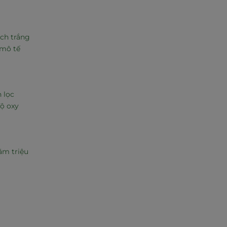
ch trắng
 mô tế
 lọc
độ oxy
ăm triệu