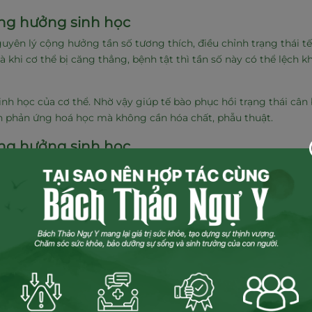
ng hưởng sinh học
ên lý cộng hưởng tần số tương thích, điều chỉnh trạng thái t
 khi cơ thể bị căng thẳng, bệnh tật thì tần số này có thể lệch k
sinh học của cơ thể. Nhờ vậy giúp tế bào phục hồi trạng thái cân
ích phản ứng hoá học mà không cần hóa chất, phẫu thuật.
ng hưởng sinh học
 bật để mang đến lợi ích đáng kể cho sức khỏe con người. Dưới
hông dây qua Bluetooth. Nó cho phép người dùng kết nối thiết 
 có thể kết nối với bộ loa của buồng để thu, phát nhạc thiền, 
 cộng hưởng sinh học. Nó được sử dụng để tiêu diệt vi khuẩn, 