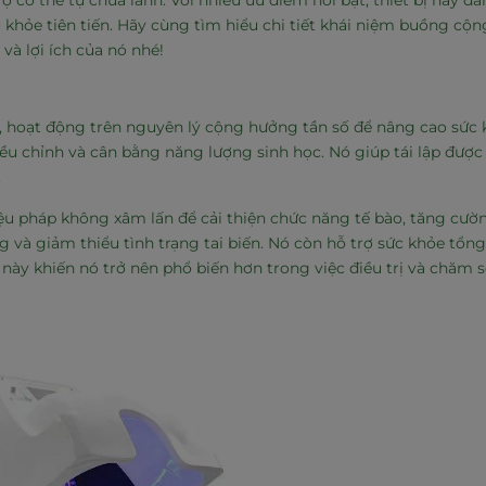
 cơ thể tự chữa lành. Với nhiều ưu điểm nổi bật, thiết bị này đ
 khỏe tiên tiến. Hãy cùng tìm hiểu chi tiết khái niệm buồng cộ
à lợi ích của nó nhé!
i, hoạt động trên nguyên lý cộng hưởng tần số để nâng cao sức 
 điều chỉnh và cân bằng năng lượng sinh học. Nó giúp tái lập được
.
u pháp không xâm lấn để cải thiện chức năng tế bào, tăng cườ
và giảm thiểu tình trạng tai biến. Nó còn hỗ trợ sức khỏe tổng
 này khiến nó trở nên phổ biến hơn trong việc điều trị và chăm 