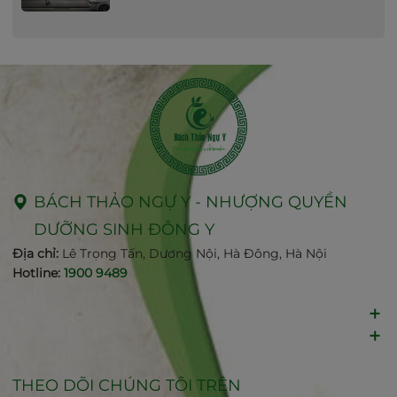
BÁCH THẢO NGỰ Y - NHƯỢNG QUYỀN
DƯỠNG SINH ĐÔNG Y
Địa chỉ:
Lê Trọng Tấn, Dương Nội, Hà Đông, Hà Nội
Hotline:
1900 9489
THEO DÕI CHÚNG TÔI TRÊN