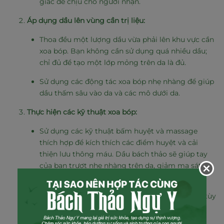
giác dễ chịu cho người nhận.
Áp dụng dầu lên vùng cần trị liệu:
Thoa đều một lượng dầu vừa phải lên khu vực cần
xoa bóp. Bạn không cần sử dụng quá nhiều dầu;
chỉ đủ để tạo một lớp mỏng trên da là đủ.
Sử dụng các động tác xoa bóp nhẹ nhàng để giúp
dầu thấm sâu vào da và các mô dưới da.
Thực hiện các kỹ thuật xoa bóp:
Sử dụng các kỹ thuật bấm huyệt và massage
thích hợp để kích thích các điểm huyệt và cải
thiện lưu thông máu. Dầu bách thảo sẽ giúp tay
của bạn trượt nhẹ nhàng trên da, giảm ma sát và
tăng cường cảm giác thư giãn.
Tập trung vào các kỹ thuật như ấn, xoa, và day, tùy
thuộc vào tình trạng cụ thể của người nhận.