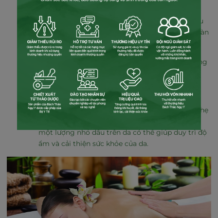
Lưu ý an toàn khi sử dụng:
Kiểm tra phản ứng của da trước khi sử dụng dầu
bách thảo rộng rãi, nhất là với những người có làn
da nhạy cảm.
Tránh sử dụng dầu bách thảo trên các vết thương
hở hoặc da bị tổn thương.
Sau khi xoa bóp:
Sau khi hoàn thành quá trình xoa bóp, hãy lau nhẹ
dầu thừa trên da nếu cần. Tuy nhiên, việc để lại
một lượng nhỏ dầu trên da có thể giúp duy trì độ
ẩm và cải thiện sức khỏe của da.