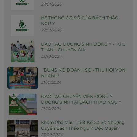
27/01/2026
HỆ THỐNG CƠ SỞ CỦA BÁCH THẢO
NGỰ Y
27/01/2026
ĐÀO TẠO DƯỠNG SINH ĐÔNG Y - TỪ 0
THÀNH CHUYÊN GIA
25/10/2024
"BÙNG NỔ DOANH SỐ - THU HỒI VỐN
NHANH"
21/10/2024
ĐÀO TẠO CHUYÊN VIÊN ĐÔNG Y
DƯỠNG SINH TẠI BÁCH THẢO NGỰ Y
21/10/2024
Khám Phá Mẫu Thiết Kế Cơ Sở Nhượng
Quyền Bách Thảo Ngự Y Độc Quyền
25/09/2024