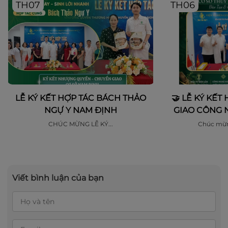
TH07
TH06
LỄ KÝ KẾT HỢP TÁC BÁCH THẢO
🤝 LỄ KÝ KẾ
NGỰ Y NAM ĐỊNH
GIAO CÔNG 
QUYỀN HỆ T
CHÚC MỪNG LỄ KÝ...
Chúc mừn
NG
Viết bình luận của bạn