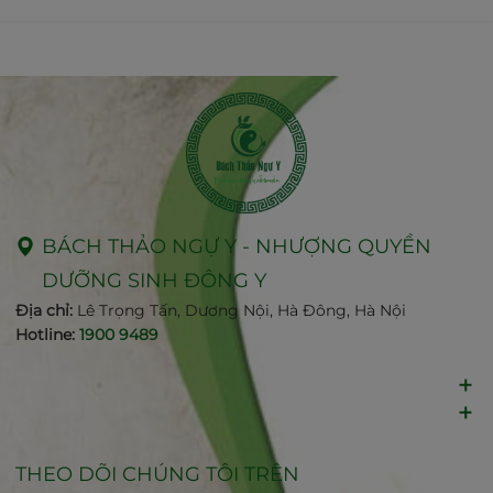
BÁCH THẢO NGỰ Y - NHƯỢNG QUYỀN
DƯỠNG SINH ĐÔNG Y
Địa chỉ:
Lê Trọng Tấn, Dương Nội, Hà Đông, Hà Nội
Hotline:
1900 9489
THEO DÕI CHÚNG TÔI TRÊN