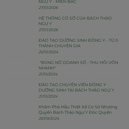
NGỰ Y - MIỀN BẮC
27/01/2026
HỆ THỐNG CƠ SỞ CỦA BÁCH THẢO
NGỰ Y
27/01/2026
ĐÀO TẠO DƯỠNG SINH ĐÔNG Y - TỪ 0
THÀNH CHUYÊN GIA
25/10/2024
"BÙNG NỔ DOANH SỐ - THU HỒI VỐN
NHANH"
21/10/2024
ĐÀO TẠO CHUYÊN VIÊN ĐÔNG Y
DƯỠNG SINH TẠI BÁCH THẢO NGỰ Y
21/10/2024
Khám Phá Mẫu Thiết Kế Cơ Sở Nhượng
Quyền Bách Thảo Ngự Y Độc Quyền
25/09/2024