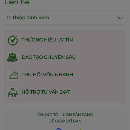
Liên hệ
In thiệp đính kèm
THƯƠNG HIỆU UY TÍN
ĐÀO TẠO CHUYÊN SÂU
THU HỒI VỐN NHANH
HỖ TRỢ TƯ VẤN 24/7
CHÚNG TÔI LUÔN SẴN SÀNG
ĐỂ GIÚP ĐỠ BẠN