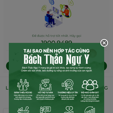
Để được hỗ trợ tốt nhất. Hãy gọi
1900 9489
Hoặc
Chat hỗ trợ trực tuyến
Chat với chúng tôi
LỄ KÝ KẾT HỢP TÁC TRƯỜNG Y DƯỢC CỘNG
ĐỒNG
TINH HOA ĐÔNG Y CỔ TRUYỀN