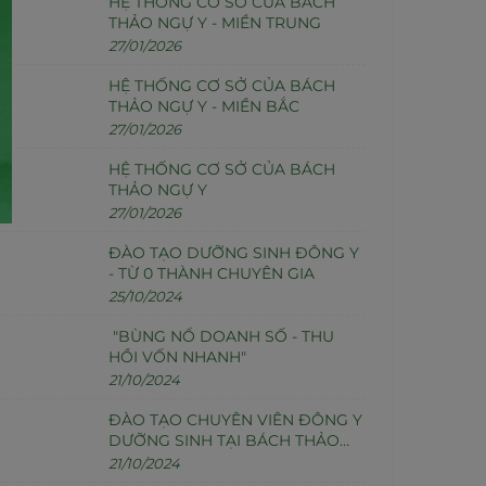
HỆ THỐNG CƠ SỞ CỦA BÁCH
THẢO NGỰ Y - MIỀN TRUNG
27/01/2026
HỆ THỐNG CƠ SỞ CỦA BÁCH
THẢO NGỰ Y - MIỀN BẮC
27/01/2026
HỆ THỐNG CƠ SỞ CỦA BÁCH
THẢO NGỰ Y
27/01/2026
ĐÀO TẠO DƯỠNG SINH ĐÔNG Y
- TỪ 0 THÀNH CHUYÊN GIA
25/10/2024
"BÙNG NỔ DOANH SỐ - THU
HỒI VỐN NHANH"
21/10/2024
ĐÀO TẠO CHUYÊN VIÊN ĐÔNG Y
DƯỠNG SINH TẠI BÁCH THẢO
NGỰ Y
21/10/2024