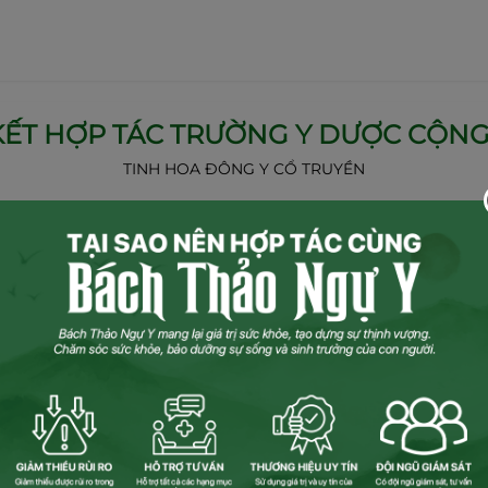
 KẾT HỢP TÁC TRƯỜNG Y DƯỢC CỘN
TINH HOA ĐÔNG Y CỔ TRUYỀN
T